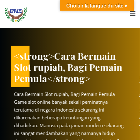
Skip
Choisir la langue du site »
to
content
ng>Cara Bermain
<stro
upiah, Bagi Pemain
Slot r
a</strong>
Pemul
Best dating sites
 Slot rupiah, Bagi Pemain Pemula
Cara Bermain
in the
Many local newspapers had online personals 
line banyak sekali peminatnya
Game slot on
dating
mid 1990s but were bought out by these big 
egara Indonesia sekarang ini
terutama di n
hows
sites. From some of the comments it really s
beberapa keuntungan yang
dikarenakan 
 they
how desperate dating sites are for money that
Manusia pada jaman modern sekarang
dihadirkan. 
 a
even advertise in comment sections. You have
mendambakan yang namanya hidup
ini sangat 
much better chance going to local [...]