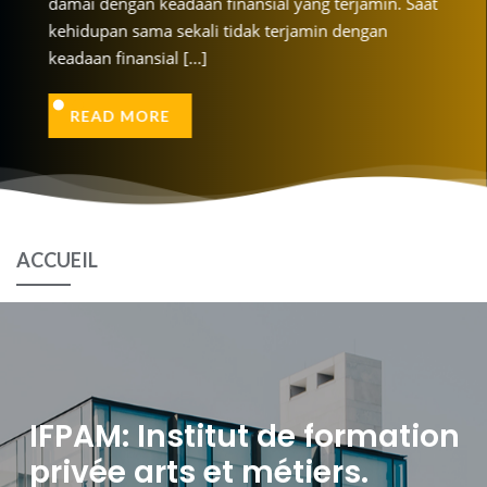
 keadaan finansial yang terjamin. Saat
damai dengan
ma sekali tidak terjamin dengan
kehidupan sa
READ MORE
ial [...]
keadaan finans
RE
READ MO
ACCUEIL
IFPAM: Institut de formation
privée arts et métiers.